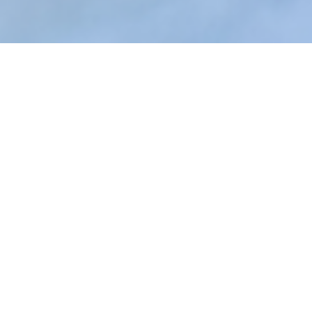
DOTT. MICHELE BONACCORSO
Il dottor Michele Bonaccorso è medico chirurgo,
specializzato in anestesia e rianimazione,
ossigeno-ozonoterapia e medicina funzionale.
Il suo virtuoso percorso di studi gli ha permesso
di essere oggi tra i più qualificati esponenti di
medicina funzionale, con particolare riferimento
all'ossigeno-ozonoterapia e alla terapia del
dolore.