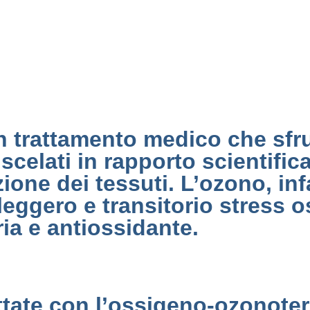
 trattamento medico che sfrut
scelati in rapporto scientific
one dei tessuti. L’ozono, inf
leggero e transitorio stress 
ia e antiossidante.
rattate con l’ossigeno-ozonote