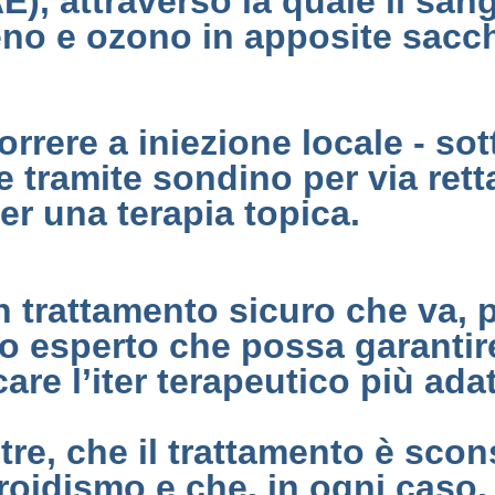
), attraverso la quale il san
eno e ozono in apposite sacch
icorrere a iniezione locale - s
ne tramite sondino per via rett
er una terapia topica.
trattamento sicuro che va, pe
o esperto che possa garantire
re l’iter terapeutico più adat
re, che il trattamento è scons
roidismo e che, in ogni caso,