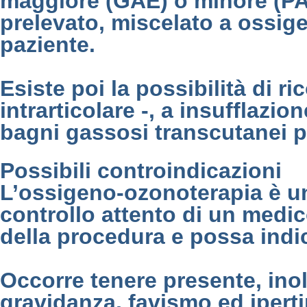
maggiore (GAE) o minore (PAE
prelevato, miscelato a ossig
paziente.
Esiste poi la possibilità di r
intrarticolare -, a insufflazio
bagni gassosi transcutanei p
Possibili controindicazioni
L’ossigeno-ozonoterapia è un 
controllo attento di un medic
della procedura e possa indica
Occorre tenere presente, inolt
gravidanza, favismo ed iperti