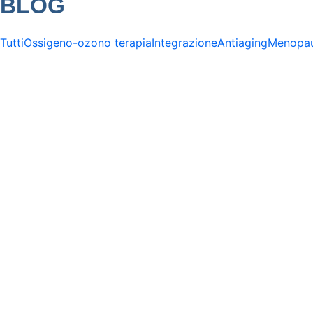
BLOG
Tutti
Ossigeno-ozono terapia
Integrazione
Antiaging
Menopa