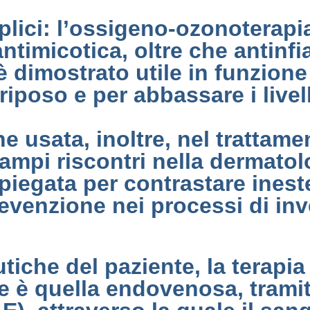
plici: l’ossigeno-ozonoterapia
 antimicotica, oltre che antinf
 dimostrato utile in funzione
iposo e per abbassare i livell
 usata, inoltre, nel trattame
ampi riscontri nella dermatol
mpiegata per contrastare inest
prevenzione nei processi di in
utiche del paziente, la terapi
ale è quella endovenosa, tram