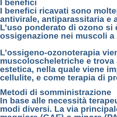
I benefici
I benefici ricavati sono molte
antivirale, antiparassitaria e
L’uso ponderato di ozono si è
ossigenazione nei muscoli a r
L’ossigeno-ozonoterapia viene
muscoloscheletriche e trova 
estetica, nella quale viene i
cellulite, e come terapia di 
Metodi di somministrazione
In base alle necessità terape
modi diversi. La via princip