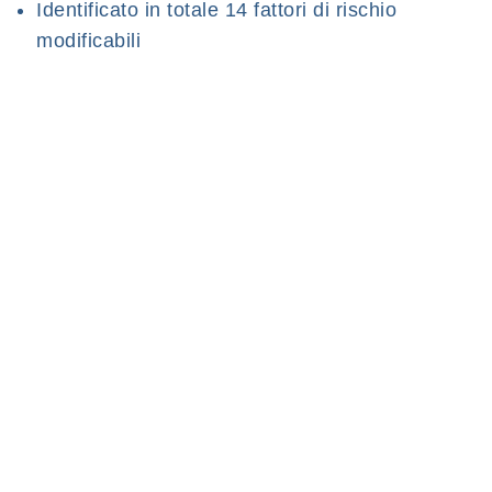
Identificato in totale 14 fattori di rischio
modificabili
"Modificabili" significa una cosa precisa:
sono
fattori sotto il nostro controllo
. Non parliamo di
geni che non possiamo cambiare, ma di abitudini,
esposizioni e condizioni cliniche su cui possiamo
intervenire.
Cosa aumenta il rischio (e
quando)
Uno degli aspetti più interessanti del report è che
i fattori di rischio non agiscono tutti nello stesso
momento della vita. Si distribuiscono lungo l'arco
di decenni, e per ciascuno esiste una "finestra" in