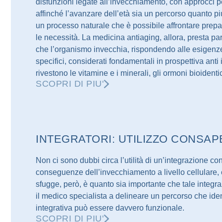
disfunzioni legate all’invecchiamento, con approcci p
affinché l’avanzare dell’età sia un percorso quanto più
un processo naturale che è possibile affrontare pre
le necessità. La medicina antiaging, allora, presta pa
che l’organismo invecchia, rispondendo alle esigenze 
specifici, considerati fondamentali in prospettiva ant
rivestono le vitamine e i minerali, gli ormoni bioidentic
SCOPRI DI PIU'
INTEGRATORI: UTILIZZO CONSA
Non ci sono dubbi circa l’utilità di un’integrazione c
conseguenze dell’invecchiamento a livello cellulare,
sfugge, però, è quanto sia importante che tale integr
il medico specialista a delineare un percorso che ident
integrativa può essere davvero funzionale.
SCOPRI DI PIU'