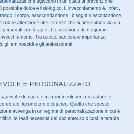
ersonalizzati che agiscano in un’ottica di prevenzione
 possibile dolce e fisiologico. L’invecchiamento è, infatti,
parando il corpo, assecondandone i bisogni e ascoltandone
rticolare attenzione alle carenze che si presentano via via
personali con terapie che si servono di integratori
i invecchiamento. Tra questi, particolare importanza
i, gli aminoacidi e gli antiossidanti.
PEVOLE E PERSONALIZZATO
onsapevole di macro e micronutrienti per contrastare le
 cerebrale, locomotore e cutaneo. Quello che spesso
azione avvenga in un regime di personalizzazione in cui è
ifichi le reali necessità del paziente: solo così la terapia