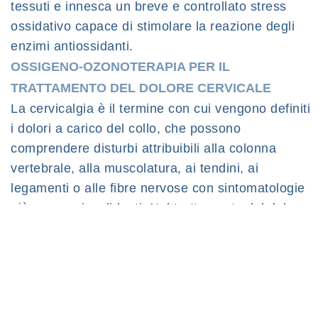
tessuti e innesca un breve e controllato stress
ossidativo capace di stimolare la reazione degli
enzimi antiossidanti.
OSSIGENO-OZONOTERAPIA PER IL
TRATTAMENTO DEL DOLORE CERVICALE
La cervicalgia è il termine con cui vengono definiti
i dolori a carico del collo, che possono
comprendere disturbi attribuibili alla colonna
vertebrale, alla muscolatura, ai tendini, ai
legamenti o alle fibre nervose con sintomatologie
più o meno invalidanti. Nel trattamento del dolore
cervicale, l’ossigeno-ozonoterapia si è rivelata
particolarmente utile per le sue proprietà
antinfiammatorie e antidolorifiche, capaci di
regolare i mediatori flogistici come prostaglandine
e bradichinine, andando contemporaneamente a