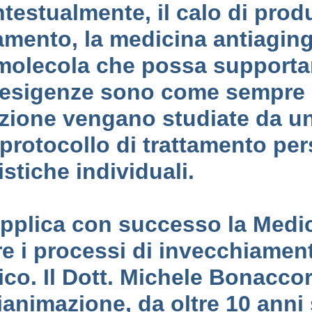
testualmente, il calo di produ
mento, la medicina antiaging
 molecola che possa supporta
le esigenze sono come sempre 
razione vengano studiate da u
 protocollo di trattamento pe
istiche individuali.
pplica con successo la Medic
re i processi di invecchiament
ico. Il Dott. Michele Bonacc
rianimazione, da oltre 10 anni