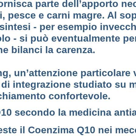
fornisca parte dell’apporto ne
i, pesce e carni magre. Al so
a sintesi - per esempio invecc
olo - si può eventualmente p
e bilanci la carenza.
g, un’attenzione particolare 
di integrazione studiato su m
cchiamento confortevole.
Q10 secondo la medicina anti
iveste il Coenzima Q10 nei me