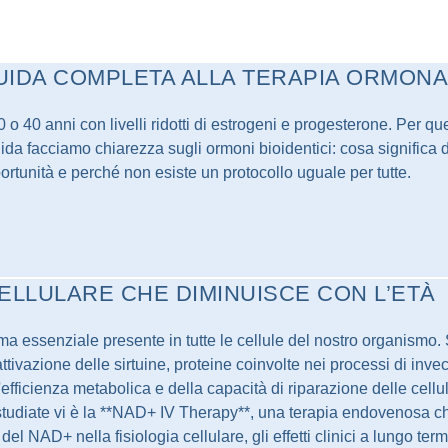
GUIDA COMPLETA ALLA TERAPIA ORMON
 40 anni con livelli ridotti di estrogeni e progesterone. Per que
uida facciamo chiarezza sugli ormoni bioidentici: cosa significa 
pportunità e perché non esiste un protocollo uguale per tutte.
CELLULARE CHE DIMINUISCE CON L’ETÀ
 essenziale presente in tutte le cellule del nostro organismo.
ttivazione delle sirtuine, proteine coinvolte nei processi di inve
fficienza metabolica e della capacità di riparazione delle cellul
iù studiate vi è la **NAD+ IV Therapy**, una terapia endovenosa 
del NAD+ nella fisiologia cellulare, gli effetti clinici a lungo t