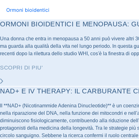
Ormoni bioidentici
ORMONI BIOIDENTICI E MENOPAUSA: 
Una donna che entra in menopausa a 50 anni può vivere altri 30 o
ma guarda alla qualità della vita nel lungo periodo. In questa g
recenti dopo la rilettura dello studio WHI, cos'è la finestra di o
SCOPRI DI PIU'
NAD+ E IV THERAPY: IL CARBURANTE 
Il **NAD+ (Nicotinammide Adenina Dinucleotide)** è un coenzima
nella riparazione del DNA, nella funzione dei mitocondri e nell'a
diminuiscono fisiologicamente, contribuendo alla riduzione dell'e
protagonisti della medicina della longevità. Tra le strategie p
circolo sanguigno. Sebbene la ricerca confermi il ruolo centrale 