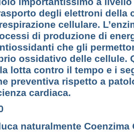
uolo importantissimo a livell
sporto degli elettroni della 
espirazione cellulare. L’enzi
ocessi di produzione di energ
ntiossidanti che gli permetton
brio ossidativo delle cellule.
la lotta contro il tempo e i s
ne preventiva rispetto a patol
cienza cardiaca.
10
duca naturalmente Coenzima 