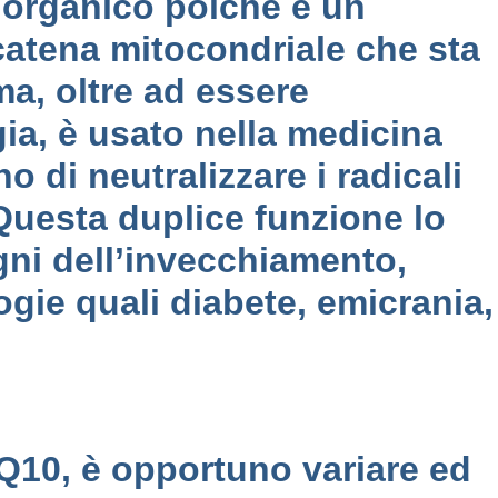
o organico poiché è un
catena mitocondriale che sta
ma, oltre ad essere
ia, è usato nella medicina
o di neutralizzare i radicali
 Questa duplice funzione lo
egni dell’invecchiamento,
ogie quali diabete, emicrania,
Q10, è opportuno variare ed