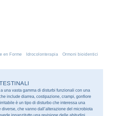
e en Forme
Idrocolonterapia
Ormoni bioidentici
TESTINALI
sce a una vasta gamma di disturbi funzionali con una
he include diarrea, costipazione, crampi, gonfiore
rritabile è un tipo di disturbo che interessa una
 diverse, che vanno dall’alterazione del microbiota
, prevede innanzitutto una revisione delle abitudini