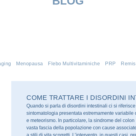
BLOG
aging
Menopausa
Flebo Multivitaminiche
PRP
Remis
COME TRATTARE I DISORDINI IN
Quando si parla di disordini intestinali ci si riferi
sintomatologia presentata estremamente variabile c
e meteorismo. In particolare, la sindrome del colon i
vasta fascia della popolazione con cause associate
a stili di vita scorretti. L’intervento, in questi casi