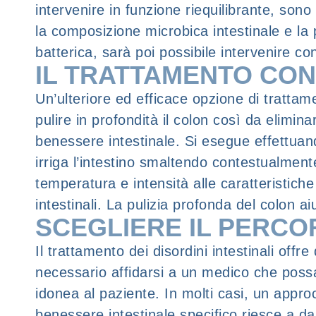
intervenire in funzione riequilibrante, sono
la composizione microbica intestinale e la p
batterica, sarà poi possibile intervenire con
IL TRATTAMENTO CO
Un’ulteriore ed efficace opzione di trattamen
pulire in profondità il colon così da elimina
benessere intestinale. Si esegue effettuan
irriga l’intestino smaltendo contestualmente
temperatura e intensità alle caratteristich
intestinali. La pulizia profonda del colon aiu
SCEGLIERE IL PERCO
Il trattamento dei disordini intestinali offr
necessario affidarsi a un medico che possa 
idonea al paziente. In molti casi, un appro
benessere intestinale specifico riesce a dare