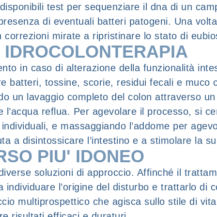
 disponibili test per sequenziare il dna di un cam
resenza di eventuali batteri patogeni. Una volta v
 correzioni mirate a ripristinare lo stato di eubio
N IDROCOLONTERAPIA
to in caso di alterazione della funzionalità intest
re batteri, tossine, scorie, residui fecali e muco 
do un lavaggio completo del colon attraverso un
 l’acqua reflua. Per agevolare il processo, si cer
e individuali, e massaggiando l’addome per agevol
ta a disintossicare l’intestino e a stimolare la su
RSO PIU' IDONEO
e diverse soluzioni di approccio. Affinché il trat
individuare l’origine del disturbo e trattarlo di
ccio multiprospettico che agisca sullo stile di 
 risultati efficaci e duraturi.