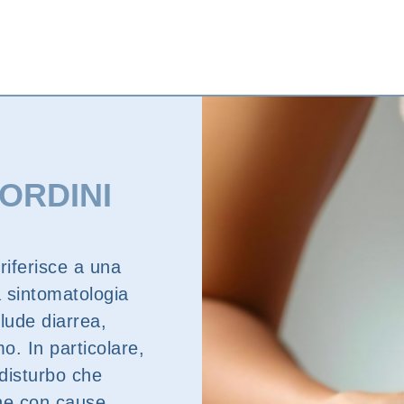
ORDINI
 riferisce a una
a sintomatologia
lude diarrea,
o. In particolare,
 disturbo che
one con cause