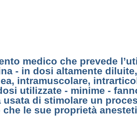
ento medico che prevede l’uti
ina - in dosi altamente diluit
nea, intramuscolare, intrartic
 dosi utilizzate - minime - fan
a usata di stimolare un proce
che le sue proprietà anestet