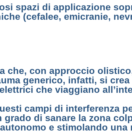
si spazi di applicazione sopr
che (cefalee, emicranie, nevra
a che, con approccio olistico
rauma generico, infatti, si cr
 elettrici che viaggiano all’i
questi campi di interferenza p
n grado di sanare la zona colp
 autonomo e stimolando una r