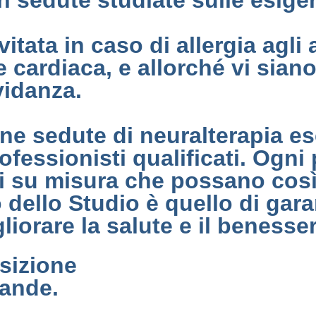
 sedute studiate sulle esigen
tata in caso di allergia agli a
e cardiaca, e allorché vi siano
vidanza.
 sedute di neuralterapia ese
essionisti qualificati. Ogni 
ti su misura che possano così
dello Studio è quello di garant
gliorare la salute e il benesse
sizione
mande.