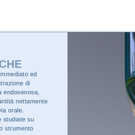
ICHE
 immediato ed
trazione di
via endovenosa,
antità nettamente
ia orale.
 studiate su
mo strumento